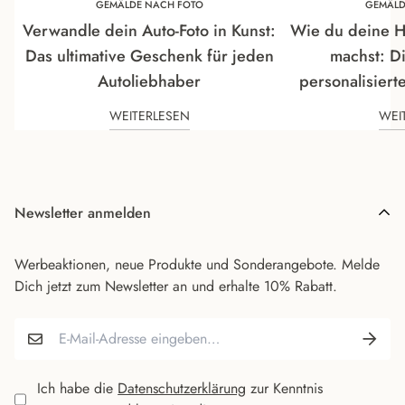
GEMÄLDE NACH FOTO
GEMÄLD
Verwandle dein Auto-Foto in Kunst:
Wie du deine H
Das ultimative Geschenk für jeden
machst: D
Autoliebhaber
personalisiert
WEITERLESEN
WEI
Newsletter anmelden
Werbeaktionen, neue Produkte und Sonderangebote. Melde
Dich jetzt zum Newsletter an und erhalte 10% Rabatt.
Ich habe die
Datenschutzerklärung
zur Kenntnis